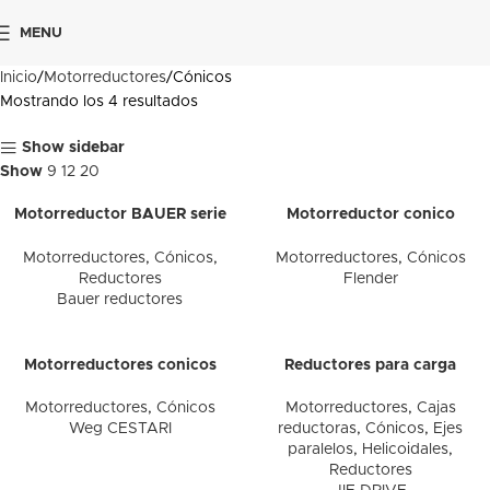
MENU
Inicio
Motorreductores
Cónicos
Mostrando los 4 resultados
Show sidebar
Show
9
12
20
Motorreductor BAUER serie
Motorreductor conico
BK
FLENDER
Motorreductores
,
Cónicos
,
Motorreductores
,
Cónicos
Reductores
Flender
Bauer reductores
Motorreductores conicos
Reductores para carga
pesada
Motorreductores
,
Cónicos
Motorreductores
,
Cajas
Weg CESTARI
reductoras
,
Cónicos
,
Ejes
paralelos
,
Helicoidales
,
Reductores