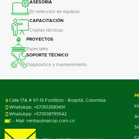
ASESORÍA
En selección de equipos
CAPACITACIÓN
Charlas técnicas
PROYECTOS
Especiales
SOPORTE TÉCNICO
Diagnóstico y mantenimiento
M
Calle 17A # 97-15 Fontibón - Bogotá, Colombia.
In
WhatsApp: +573102583491
WhatsApp: +573108799542
Ac
E - Mail: ventas@naicop.com.co
Se
C