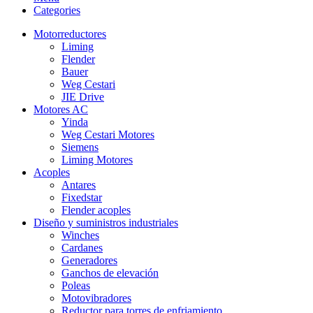
Categories
Motorreductores
Liming
Flender
Bauer
Weg Cestari
JIE Drive
Motores AC
Yinda
Weg Cestari Motores
Siemens
Liming Motores
Acoples
Antares
Fixedstar
Flender acoples
Diseño y suministros industriales
Winches
Cardanes
Generadores
Ganchos de elevación
Poleas
Motovibradores
Reductor para torres de enfriamiento