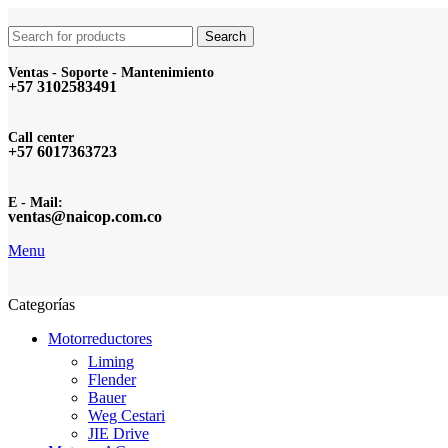
Search
Ventas - Soporte - Mantenimiento
+57 3102583491
Call center
+57 6017363723
E - Mail:
ventas@naicop.com.co
Menu
Categorías
Motorreductores
Liming
Flender
Bauer
Weg Cestari
JIE Drive