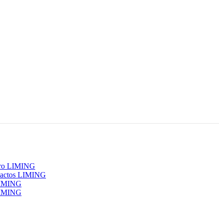
erro LIMING
pactos LIMING
 LIMING
 LIMING