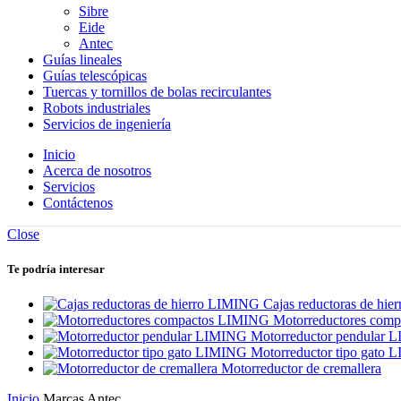
Sibre
Eide
Antec
Guías lineales
Guías telescópicas
Tuercas y tornillos de bolas recirculantes
Robots industriales
Servicios de ingeniería
Inicio
Acerca de nosotros
Servicios
Contáctenos
Close
Te podría interesar
Cajas reductoras de hi
Motorreductores com
Motorreductor pendular
Motorreductor tipo gato
Motorreductor de cremallera
Inicio
Marcas
Antec