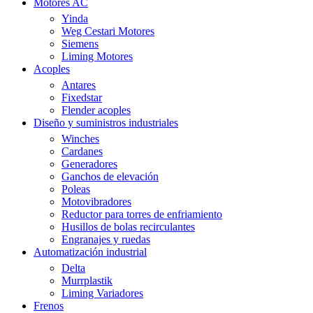
Motores AC
Yinda
Weg Cestari Motores
Siemens
Liming Motores
Acoples
Antares
Fixedstar
Flender acoples
Diseño y suministros industriales
Winches
Cardanes
Generadores
Ganchos de elevación
Poleas
Motovibradores
Reductor para torres de enfriamiento
Husillos de bolas recirculantes
Engranajes y ruedas
Automatización industrial
Delta
Murrplastik
Liming Variadores
Frenos