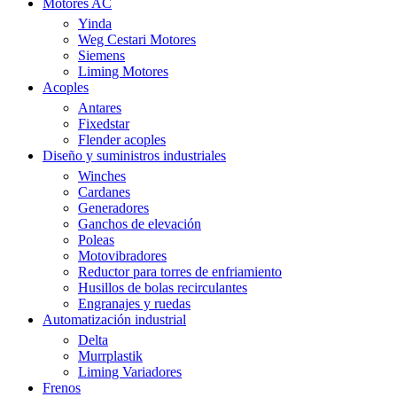
Motores AC
Yinda
Weg Cestari Motores
Siemens
Liming Motores
Acoples
Antares
Fixedstar
Flender acoples
Diseño y suministros industriales
Winches
Cardanes
Generadores
Ganchos de elevación
Poleas
Motovibradores
Reductor para torres de enfriamiento
Husillos de bolas recirculantes
Engranajes y ruedas
Automatización industrial
Delta
Murrplastik
Liming Variadores
Frenos