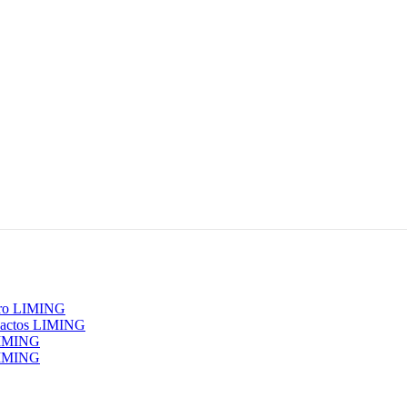
erro LIMING
pactos LIMING
 LIMING
 LIMING