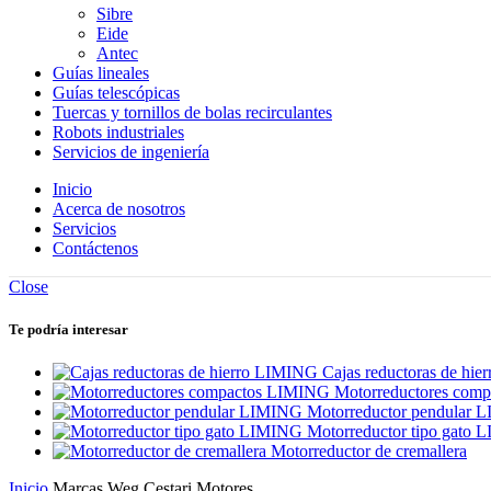
Sibre
Eide
Antec
Guías lineales
Guías telescópicas
Tuercas y tornillos de bolas recirculantes
Robots industriales
Servicios de ingeniería
Inicio
Acerca de nosotros
Servicios
Contáctenos
Close
Te podría interesar
Cajas reductoras de hi
Motorreductores com
Motorreductor pendular
Motorreductor tipo gato
Motorreductor de cremallera
Inicio
Marcas
Weg Cestari Motores