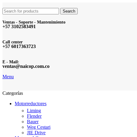
Search
Ventas - Soporte - Mantenimiento
+57 3102583491
Call center
+57 6017363723
E - Mail:
ventas@naicop.com.co
Menu
Categorías
Motorreductores
Liming
Flender
Bauer
Weg Cestari
JIE Drive