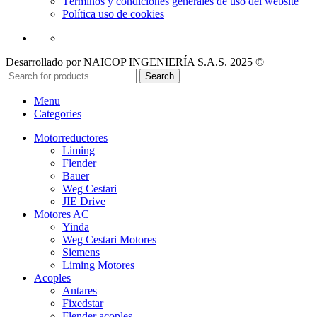
Términos y condiciones generales de uso del website
Política uso de cookies
Desarrollado por NAICOP INGENIERÍA S.A.S. 2025 ©
Search
Menu
Categories
Motorreductores
Liming
Flender
Bauer
Weg Cestari
JIE Drive
Motores AC
Yinda
Weg Cestari Motores
Siemens
Liming Motores
Acoples
Antares
Fixedstar
Flender acoples