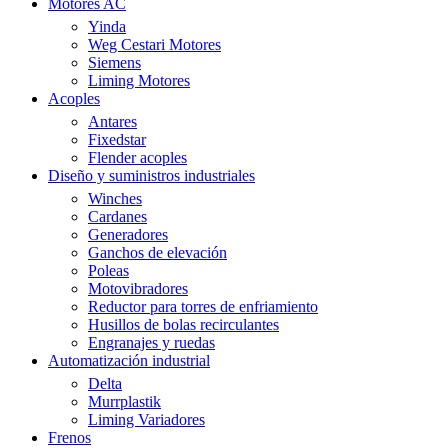
Motores AC
Yinda
Weg Cestari Motores
Siemens
Liming Motores
Acoples
Antares
Fixedstar
Flender acoples
Diseño y suministros industriales
Winches
Cardanes
Generadores
Ganchos de elevación
Poleas
Motovibradores
Reductor para torres de enfriamiento
Husillos de bolas recirculantes
Engranajes y ruedas
Automatización industrial
Delta
Murrplastik
Liming Variadores
Frenos