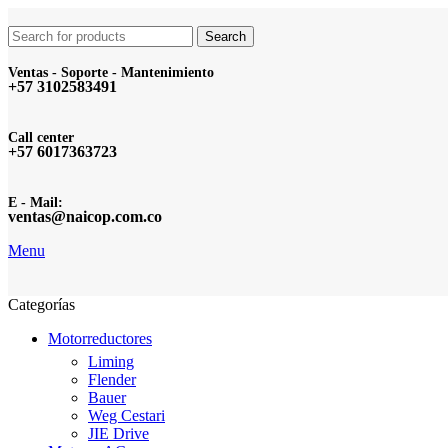
Search
Ventas - Soporte - Mantenimiento
+57 3102583491
Call center
+57 6017363723
E - Mail:
ventas@naicop.com.co
Menu
Categorías
Motorreductores
Liming
Flender
Bauer
Weg Cestari
JIE Drive