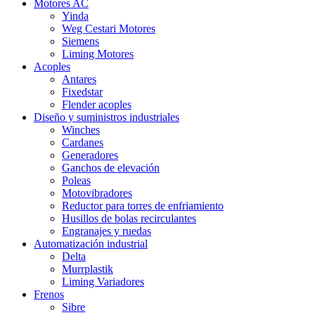
Motores AC
Yinda
Weg Cestari Motores
Siemens
Liming Motores
Acoples
Antares
Fixedstar
Flender acoples
Diseño y suministros industriales
Winches
Cardanes
Generadores
Ganchos de elevación
Poleas
Motovibradores
Reductor para torres de enfriamiento
Husillos de bolas recirculantes
Engranajes y ruedas
Automatización industrial
Delta
Murrplastik
Liming Variadores
Frenos
Sibre