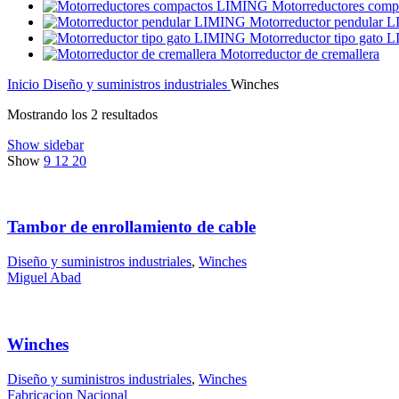
Motorreductores com
Motorreductor pendular
Motorreductor tipo gato
Motorreductor de cremallera
Inicio
Diseño y suministros industriales
Winches
Mostrando los 2 resultados
Show sidebar
Show
9
12
20
Tambor de enrollamiento de cable
Diseño y suministros industriales
,
Winches
Miguel Abad
Winches
Diseño y suministros industriales
,
Winches
Fabricacion Nacional