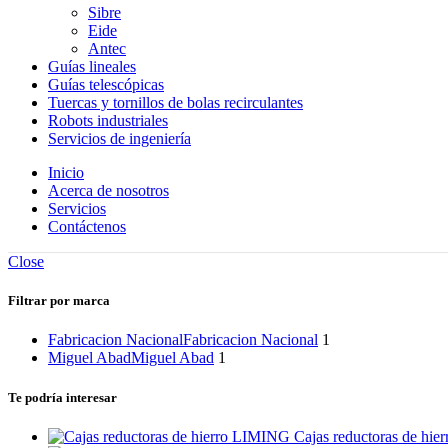
Sibre
Eide
Antec
Guías lineales
Guías telescópicas
Tuercas y tornillos de bolas recirculantes
Robots industriales
Servicios de ingeniería
Inicio
Acerca de nosotros
Servicios
Contáctenos
Close
Filtrar por marca
Fabricacion Nacional
Fabricacion Nacional
1
Miguel Abad
Miguel Abad
1
Te podría interesar
Cajas reductoras de hi