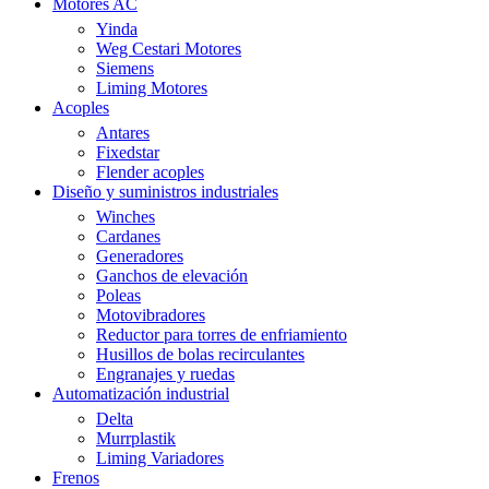
Motores AC
Yinda
Weg Cestari Motores
Siemens
Liming Motores
Acoples
Antares
Fixedstar
Flender acoples
Diseño y suministros industriales
Winches
Cardanes
Generadores
Ganchos de elevación
Poleas
Motovibradores
Reductor para torres de enfriamiento
Husillos de bolas recirculantes
Engranajes y ruedas
Automatización industrial
Delta
Murrplastik
Liming Variadores
Frenos