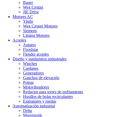
Bauer
Weg Cestari
JIE Drive
Motores AC
Yinda
Weg Cestari Motores
Siemens
Liming Motores
Acoples
Antares
Fixedstar
Flender acoples
Diseño y suministros industriales
Winches
Cardanes
Generadores
Ganchos de elevación
Poleas
Motovibradores
Reductor para torres de enfriamiento
Husillos de bolas recirculantes
Engranajes y ruedas
Automatización industrial
Delta
Murrplastik