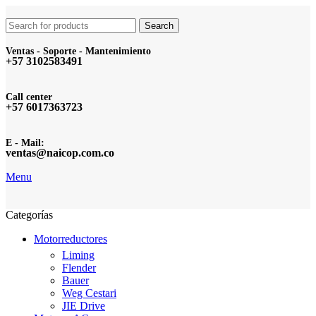
Search
Ventas - Soporte - Mantenimiento
+57 3102583491
Call center
+57 6017363723
E - Mail:
ventas@naicop.com.co
Menu
Categorías
Motorreductores
Liming
Flender
Bauer
Weg Cestari
JIE Drive