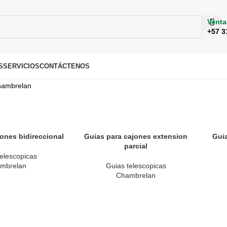
Venta
+57 3
S
SERVICIOS
CONTÁCTENOS
ambrelan
ones bidireccional
Guias para cajones extension
Gui
parcial
elescopicas
mbrelan
Guias telescopicas
Chambrelan