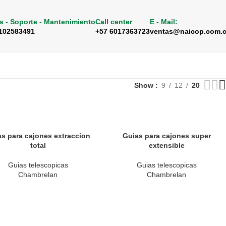
s - Soporte - Mantenimiento
Call center
E - Mail:
102583491
+57 6017363723
ventas@naicop.com.
Show
9
12
20
as para cajones extraccion
Guias para cajones super
total
extensible
Guias telescopicas
Guias telescopicas
Chambrelan
Chambrelan