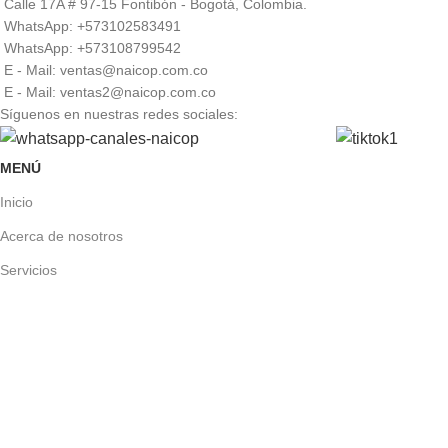
Calle 17A # 97-15 Fontibón - Bogotá, Colombia.
WhatsApp: +573102583491
WhatsApp: +573108799542
E - Mail: ventas@naicop.com.co
E - Mail: ventas2@naicop.com.co
Síguenos en nuestras redes sociales:
MENÚ
Inicio
Acerca de nosotros
Servicios
Contáctenos
POLÍTICAS
Política de tratamiento de datos personales
Autorización tratamiento datos personales
Términos y condiciones generales de uso del website