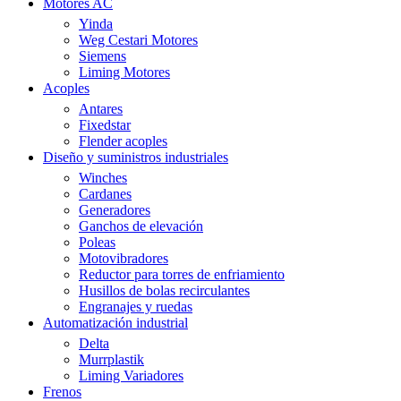
Motores AC
Yinda
Weg Cestari Motores
Siemens
Liming Motores
Acoples
Antares
Fixedstar
Flender acoples
Diseño y suministros industriales
Winches
Cardanes
Generadores
Ganchos de elevación
Poleas
Motovibradores
Reductor para torres de enfriamiento
Husillos de bolas recirculantes
Engranajes y ruedas
Automatización industrial
Delta
Murrplastik
Liming Variadores
Frenos