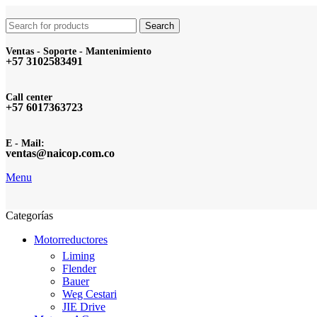
Search
Ventas - Soporte - Mantenimiento
+57 3102583491
Call center
+57 6017363723
E - Mail:
ventas@naicop.com.co
Menu
Categorías
Motorreductores
Liming
Flender
Bauer
Weg Cestari
JIE Drive