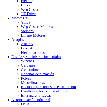
Flender
Bauer
Weg Cestari
JIE Drive
Motores AC
Yinda
Weg Cestari Motores
Siemens
Liming Motores
Acoples
Antares
Fixedstar
Flender acoples
Diseño y suministros industriales
Winches
Cardanes
Generadores
Ganchos de elevación
Poleas
Motovibradores
Reductor para torres de enfriamiento
Husillos de bolas recirculantes
Engranajes y ruedas
Automatización industrial
Delta