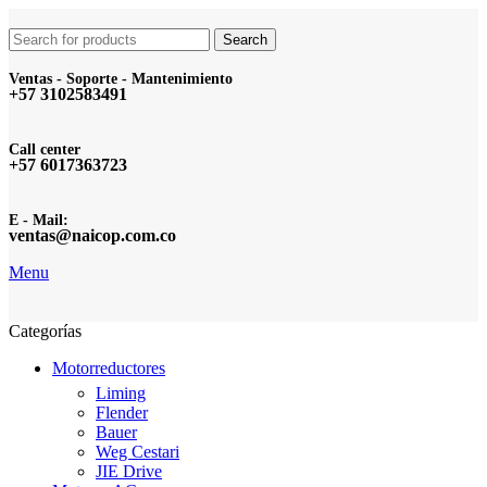
Search
Ventas - Soporte - Mantenimiento
+57 3102583491
Call center
+57 6017363723
E - Mail:
ventas@naicop.com.co
Menu
Categorías
Motorreductores
Liming
Flender
Bauer
Weg Cestari
JIE Drive