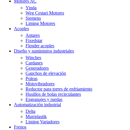
Motores AC
Yinda
Weg Cestari Motores
Siemens
Liming Motores
Acoples
Antares
Fixedstar
Flender acoples
Diseño y suministros industriales
Winches
Cardanes
Generadores
Ganchos de elevación
Poleas
Motovibradores
Reductor para torres de enfriamiento
Husillos de bolas recirculantes
Engranajes y ruedas
Automatización industrial
Delta
Murrplastik
Liming Variadores
Frenos