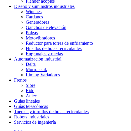
Flender acoples
Diseño y suministros industriales
Winches
Cardanes
Generadores
Ganchos de elevación
Poleas
Motovibradores
Reductor para torres de enfriamiento
Husillos de bolas recirculantes
Engranajes y ruedas
Automatización industrial
Delta
Murrplastik
Liming Variadores
Frenos
Sibre
Eide
Antec
Guías lineales
Guías telescópicas
Tuercas y tornillos de bolas recirculantes
Robots industriales
Servicios de ingeniería