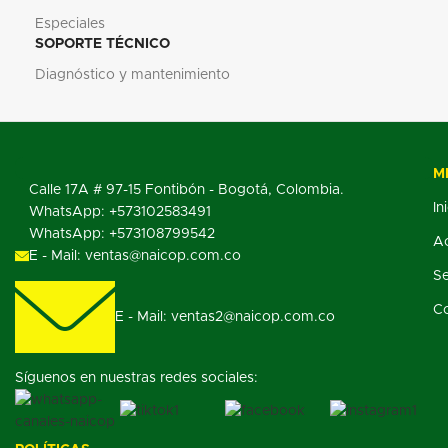
Especiales
SOPORTE TÉCNICO
Diagnóstico y mantenimiento
M
Calle 17A # 97-15 Fontibón - Bogotá, Colombia.
In
WhatsApp: +573102583491
WhatsApp: +573108799542
Ac
E - Mail: ventas@naicop.com.co
Se
C
E - Mail: ventas2@naicop.com.co
Síguenos en nuestras redes sociales: