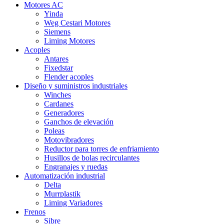
Motores AC
Yinda
Weg Cestari Motores
Siemens
Liming Motores
Acoples
Antares
Fixedstar
Flender acoples
Diseño y suministros industriales
Winches
Cardanes
Generadores
Ganchos de elevación
Poleas
Motovibradores
Reductor para torres de enfriamiento
Husillos de bolas recirculantes
Engranajes y ruedas
Automatización industrial
Delta
Murrplastik
Liming Variadores
Frenos
Sibre