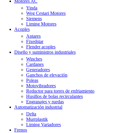
Motores AC
Yinda
Weg Cestari Motores
Siemens
Liming Motores
Acoples
Antares
Fixedstar
Flender acoples
Diseño y suministros industriales
Winches
Cardanes
Generadores
Ganchos de elevación
Poleas
Motovibradores
Reductor para torres de enfriamiento
Husillos de bolas recirculantes
Engranajes y ruedas
Automatización industrial
Delta
Murrplastik
Liming Variadores
Frenos