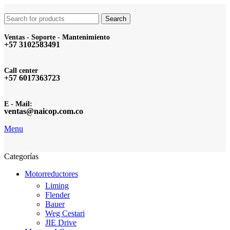
Search
Ventas - Soporte - Mantenimiento
+57 3102583491
Call center
+57 6017363723
E - Mail:
ventas@naicop.com.co
Menu
Categorías
Motorreductores
Liming
Flender
Bauer
Weg Cestari
JIE Drive