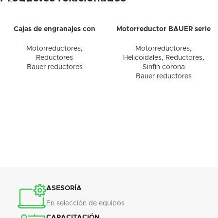
Cajas de engranajes con
Motorreductor BAUER serie
conexión de motor con
BS
adaptador C
Motorreductores
,
Motorreductores
,
Reductores
Helicoidales
,
Reductores
,
Bauer reductores
Sinfín corona
Bauer reductores
ASESORÍA
En selección de equipos
CAPACITACIÓN