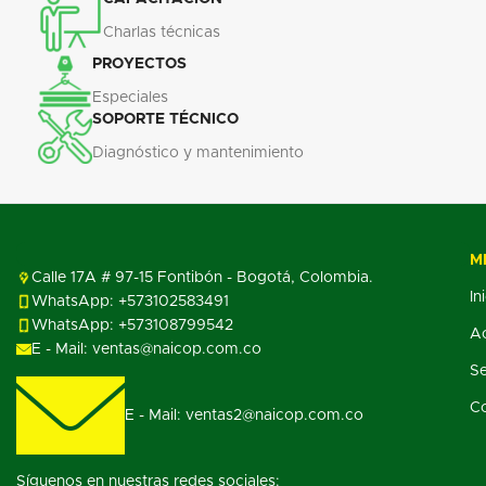
Charlas técnicas
PROYECTOS
Especiales
SOPORTE TÉCNICO
Diagnóstico y mantenimiento
M
Calle 17A # 97-15 Fontibón - Bogotá, Colombia.
In
WhatsApp: +573102583491
WhatsApp: +573108799542
Ac
E - Mail: ventas@naicop.com.co
Se
C
E - Mail: ventas2@naicop.com.co
Síguenos en nuestras redes sociales: